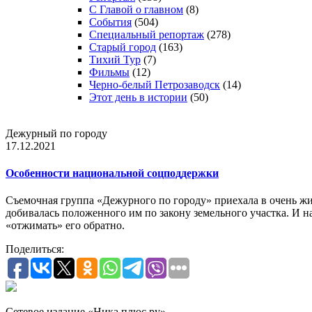
С Главой о главном
(8)
События
(504)
Специальный репортаж
(278)
Старый город
(163)
Тихий Тур
(7)
Фильмы
(12)
Черно-белый Петрозаводск
(14)
Этот день в истории
(50)
Дежурный по городу
17.12.2021
Особенности национальной соцподдержки
Съемочная группа «Дежурного по городу» приехала в очень жи
добивалась положенного им по закону земельного участка. И на
«отжимать» его обратно.
Поделиться:
Сетевое издание «Ника плюс.ру»