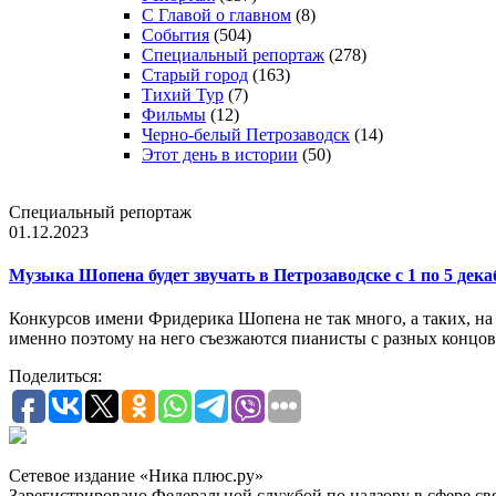
С Главой о главном
(8)
События
(504)
Специальный репортаж
(278)
Старый город
(163)
Тихий Тур
(7)
Фильмы
(12)
Черно-белый Петрозаводск
(14)
Этот день в истории
(50)
Специальный репортаж
01.12.2023
Музыка Шопена будет звучать в Петрозаводске с 1 по 5 дека
Конкурсов имени Фридерика Шопена не так много, а таких, на
именно поэтому на него съезжаются пианисты с разных концо
Поделиться:
Сетевое издание «Ника плюс.ру»
Зарегистрировано Федеральной службой по надзору в сфере с