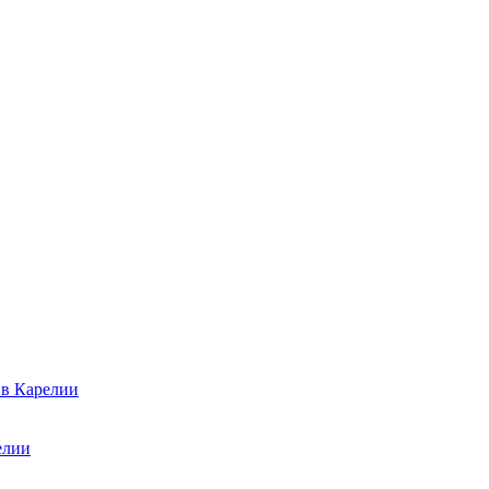
 в Карелии
елии