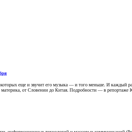
бря
 которых еще и звучит его музыка — и того меньше. И каждый ра
в материка, от Словении до Китая. Подробности — в репортаже 
вязи, информационных технологий и массовых коммуникаций (Ро