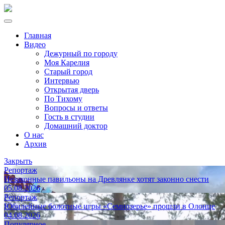
Главная
Видео
Дежурный по городу
Моя Карелия
Старый город
Интервью
Открытая дверь
По Тихому
Вопросы и ответы
Гость в студии
Домашний доктор
О нас
Архив
Закрыть
Репортаж
Незаконные павильоны на Древлянке хотят законно снести
05.08.2026
Репортаж
Юбилейные болотные игры «Семиозерье» прошли в Олонце
04.08.2026
Популярное