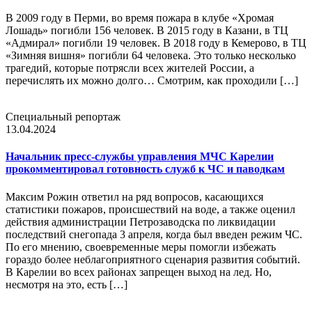
В 2009 году в Перми, во время пожара в клубе «Хромая
Лошадь» погибли 156 человек. В 2015 году в Казани, в ТЦ
«Адмирал» погибли 19 человек. В 2018 году в Кемерово, в ТЦ
«Зимняя вишня» погибли 64 человека. Это только несколько
трагедий, которые потрясли всех жителей России, а
перечислять их можно долго… Смотрим, как проходили […]
Специальный репортаж
13.04.2024
Начальник пресс-службы управления МЧС Карелии
прокомментировал готовность служб к ЧС и паводкам
Максим Рожин ответил на ряд вопросов, касающихся
статистики пожаров, происшествий на воде, а также оценил
действия администрации Петрозаводска по ликвидации
последствий снегопада 3 апреля, когда был введен режим ЧС.
По его мнению, своевременные меры помогли избежать
гораздо более неблагоприятного сценария развития событий.
В Карелии во всех районах запрещен выход на лед. Но,
несмотря на это, есть […]