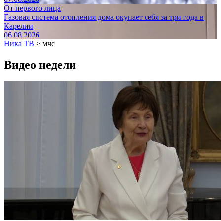
От первого лица
Газовая система отопления дома окупает себя за три года в
Карелии
06.08.2026
Ника ТВ
>
мчс
Видео недели