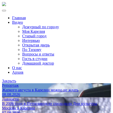
Главная
Видео
Дежурный по городу
Моя Карелия
Старый город
Интервью
Открытая дверь
По Тихому
Вопросы и ответы
Гость в студии
Домашний доктор
О нас
Архив
Закрыть
Репортаж
Жаркого августа в Карелии можно не ждать
08.08.2026
Давности
В 2006 году в Петрозаводске проходили Дни культуры
Москвы в Карелии
07.08.2026