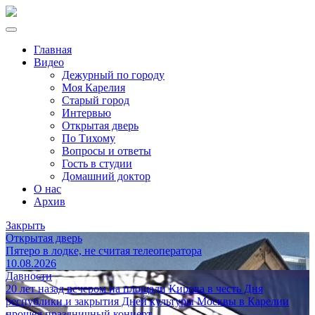
Главная
Видео
Дежурный по городу
Моя Карелия
Старый город
Интервью
Открытая дверь
По Тихому
Вопросы и ответы
Гость в студии
Домашний доктор
О нас
Архив
Закрыть
Открытая дверь
Пятеро в лодке, не считая телеоператора
10.08.2026
Давности
20 лет назад вечером на площади Кирова в честь Дня
республики и закрытия Дней культуры Москвы в Карелии
прошел праздничный концерт