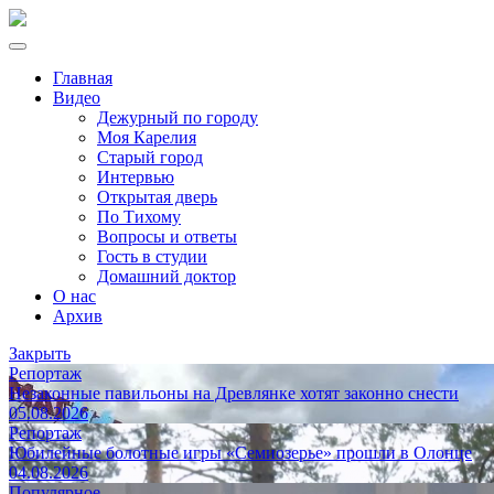
Главная
Видео
Дежурный по городу
Моя Карелия
Старый город
Интервью
Открытая дверь
По Тихому
Вопросы и ответы
Гость в студии
Домашний доктор
О нас
Архив
Закрыть
Репортаж
Незаконные павильоны на Древлянке хотят законно снести
05.08.2026
Репортаж
Юбилейные болотные игры «Семиозерье» прошли в Олонце
04.08.2026
Популярное