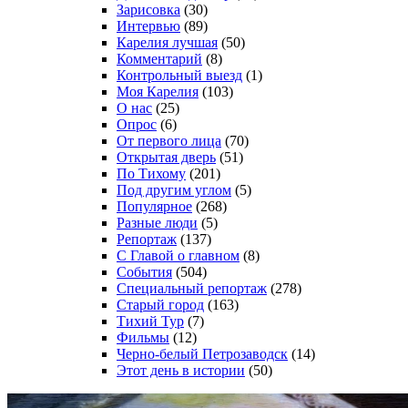
Зарисовка
(30)
Интервью
(89)
Карелия лучшая
(50)
Комментарий
(8)
Контрольный выезд
(1)
Моя Карелия
(103)
О нас
(25)
Опрос
(6)
От первого лица
(70)
Открытая дверь
(51)
По Тихому
(201)
Под другим углом
(5)
Популярное
(268)
Разные люди
(5)
Репортаж
(137)
С Главой о главном
(8)
События
(504)
Специальный репортаж
(278)
Старый город
(163)
Тихий Тур
(7)
Фильмы
(12)
Черно-белый Петрозаводск
(14)
Этот день в истории
(50)