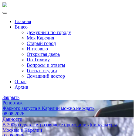
Главная
Видео
Дежурный по городу
Моя Карелия
Старый город
Интервью
Открытая дверь
По Тихому
Вопросы и ответы
Гость в студии
Домашний доктор
О нас
Архив
Закрыть
Репортаж
Жаркого августа в Карелии можно не ждать
08.08.2026
Давности
В 2006 году в Петрозаводске проходили Дни культуры
Москвы в Карелии
07.08.2026