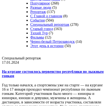
Популярное
(268)
Разные люди
(5)
Репортаж
(137)
С Главой о главном
(8)
События
(504)
Специальный репортаж
(278)
Старый город
(163)
Тихий Тур
(7)
Фильмы
(12)
Черно-белый Петрозаводск
(14)
Этот день в истории
(50)
Специальный репортаж
17.01.2024
На кургане состоялось первенство республики по лыжным
гонкам
Год только начался, а спортсмены уже на старте — на кургане
16 и 17 января проходил чемпионат республики по лыжным
гонкам. Категорий участников было много — юниоры и
юниорки, юноши и девушки, мужчины и женщины. А
дистанции, в зависимости от возраста участника, составляли