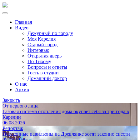
Главная
Видео
Дежурный по городу
Моя Карелия
Старый город
Интервью
Открытая дверь
По Тихому
Вопросы и ответы
Гость в студии
Домашний доктор
О нас
Архив
Закрыть
От первого лица
Газовая система отопления дома окупает себя за три года в
Карелии
06.08.2026
Репортаж
Незаконные павильоны на Древлянке хотят законно снести
05.08.2026