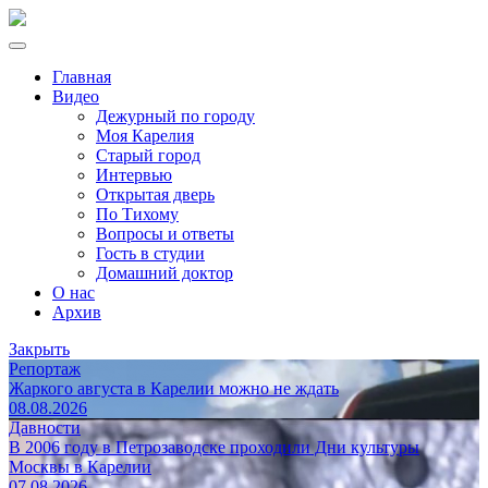
Главная
Видео
Дежурный по городу
Моя Карелия
Старый город
Интервью
Открытая дверь
По Тихому
Вопросы и ответы
Гость в студии
Домашний доктор
О нас
Архив
Закрыть
Репортаж
Жаркого августа в Карелии можно не ждать
08.08.2026
Давности
В 2006 году в Петрозаводске проходили Дни культуры
Москвы в Карелии
07.08.2026