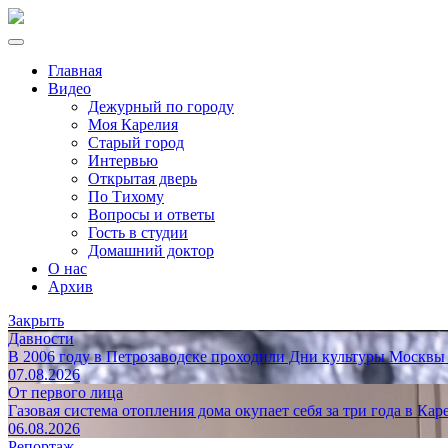
Главная
Видео
Дежурный по городу
Моя Карелия
Старый город
Интервью
Открытая дверь
По Тихому
Вопросы и ответы
Гость в студии
Домашний доктор
О нас
Архив
Закрыть
Давности
В 2006 году в Петрозаводске проходили Дни культуры Москвы
07.08.2026
От первого лица
Газовая система отопления дома окупает себя за три года в Кар
06.08.2026
Репортаж