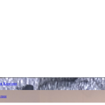
 в Карелии
елии