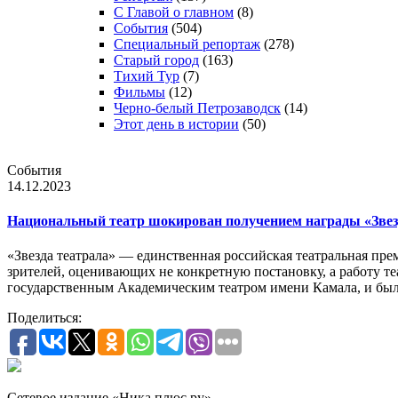
С Главой о главном
(8)
События
(504)
Специальный репортаж
(278)
Старый город
(163)
Тихий Тур
(7)
Фильмы
(12)
Черно-белый Петрозаводск
(14)
Этот день в истории
(50)
События
14.12.2023
Национальный театр шокирован получением награды «Звез
«Звезда театрала» — единственная российская театральная пр
зрителей, оценивающих не конкретную постановку, а работу теа
государственным Академическим театром имени Камала, и был
Поделиться:
Сетевое издание «Ника плюс.ру»