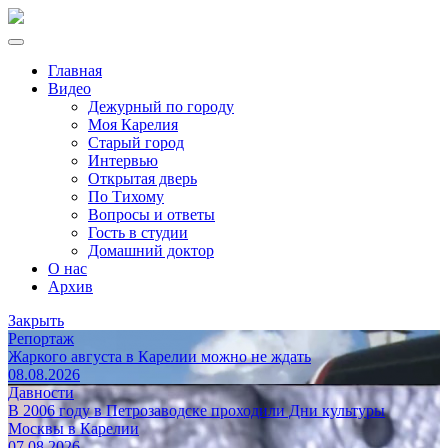
Главная
Видео
Дежурный по городу
Моя Карелия
Старый город
Интервью
Открытая дверь
По Тихому
Вопросы и ответы
Гость в студии
Домашний доктор
О нас
Архив
Закрыть
Репортаж
Жаркого августа в Карелии можно не ждать
08.08.2026
Давности
В 2006 году в Петрозаводске проходили Дни культуры
Москвы в Карелии
07.08.2026