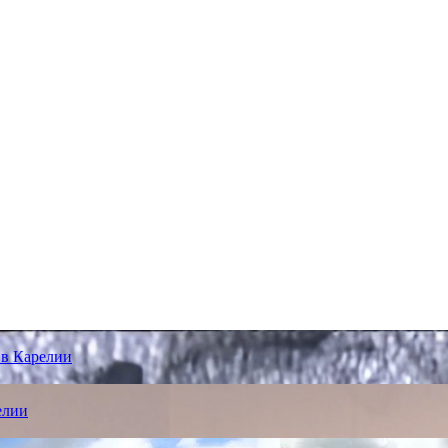
 в Карелии
елии