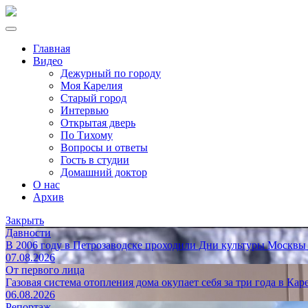
Главная
Видео
Дежурный по городу
Моя Карелия
Старый город
Интервью
Открытая дверь
По Тихому
Вопросы и ответы
Гость в студии
Домашний доктор
О нас
Архив
Закрыть
Давности
В 2006 году в Петрозаводске проходили Дни культуры Москвы
07.08.2026
От первого лица
Газовая система отопления дома окупает себя за три года в Кар
06.08.2026
Репортаж