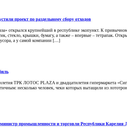
стили проект по раздельному сбору отходов
лаза» открылся крупнейший в республике экопункт. К привычн
ик, стекло, крышки, бумагу, а также – впервые – тетрапак. Отк
мусора, а у самой компании […]
биль
есятилетия ТРК ЛОТОС PLAZA и двадцатилетия гипермаркета «Си
тичным: несколько человек, чеки которых вытащили из лототрон
л министр промышленности и торговли Республики Карелия 