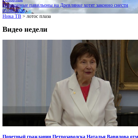
Незаконные павильоны на Древлянке хотят законно снести
05.08.2026
Ника ТВ
>
лотос плаза
Видео недели
Почетный гражданин Петрозаводска Наталья Вавилова отме