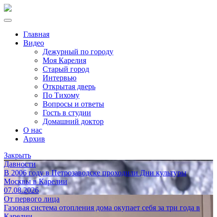
Главная
Видео
Дежурный по городу
Моя Карелия
Старый город
Интервью
Открытая дверь
По Тихому
Вопросы и ответы
Гость в студии
Домашний доктор
О нас
Архив
Закрыть
Давности
В 2006 году в Петрозаводске проходили Дни культуры
Москвы в Карелии
07.08.2026
От первого лица
Газовая система отопления дома окупает себя за три года в
Карелии