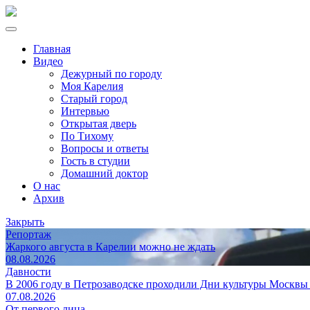
Главная
Видео
Дежурный по городу
Моя Карелия
Старый город
Интервью
Открытая дверь
По Тихому
Вопросы и ответы
Гость в студии
Домашний доктор
О нас
Архив
Закрыть
Репортаж
Жаркого августа в Карелии можно не ждать
08.08.2026
Давности
В 2006 году в Петрозаводске проходили Дни культуры Москвы
07.08.2026
От первого лица