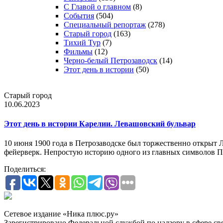
С Главой о главном
(8)
События
(504)
Специальный репортаж
(278)
Старый город
(163)
Тихий Тур
(7)
Фильмы
(12)
Черно-белый Петрозаводск
(14)
Этот день в истории
(50)
Старый город
10.06.2023
Этот день в истории Карелии. Левашовский бульвар
10 июня 1900 года в Петрозаводске был торжественно открыт Л
фейерверк. Непростую историю одного из главных символов П
Поделиться:
Сетевое издание «Ника плюс.ру»
Зарегистрировано Федеральной службой по надзору в сфере с