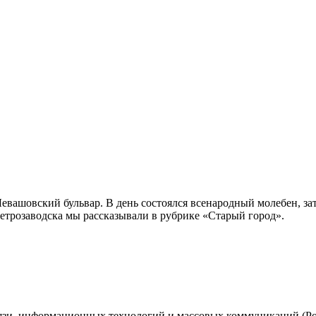
евашовский бульвар. В день состоялся всенародный молебен, за
етрозаводска мы рассказывали в рубрике «Старый город».
вязи, информационных технологий и массовых коммуникаций (Ро