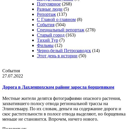
Популярное
(268)
Разные люди
(5)
Репортаж
(137)
С Главой о главном
(8)
События
(504)
Специальный репортаж
(278)
Старый город
(163)
Тихий Тур
(7)
Фильмы
(12)
Черно-белый Петрозаводск
(14)
Этот день в истории
(50)
События
27.07.2022
Дорога в Лахденпохском районе заросла борщевиком
Местные жители делятся фотографиями опасного растения,
захватившего полосу отвода региональной трассы на
Элинсеваару. По их словам, деньги на содержание дороги и
скос растительности в полосе отвода выделяют, но борщевика
меньше не становится. Впрочем, ничего нового.
Поделиться: