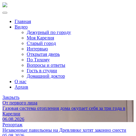
Главная
Видео
Дежурный по городу
Моя Карелия
Старый город
Интервью
Открытая дверь
По Тихому
Вопросы и ответы
Гость в студии
Домашний доктор
О нас
Архив
Закрыть
От первого лица
Газовая система отопления дома окупает себя за три года в
Карелии
06.08.2026
Репортаж
Незаконные павильоны на Древлянке хотят законно снести
05.08.2026