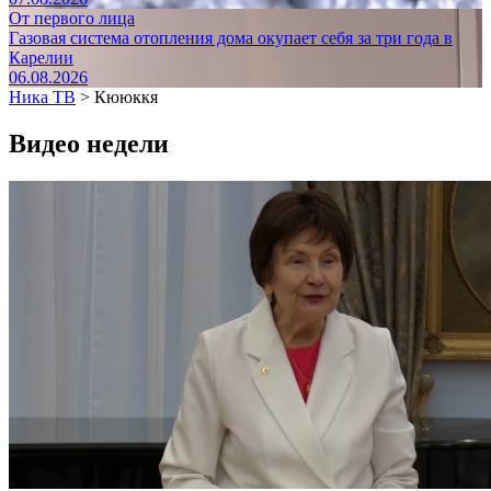
От первого лица
Газовая система отопления дома окупает себя за три года в
Карелии
06.08.2026
Ника ТВ
>
Кююккя
Видео недели