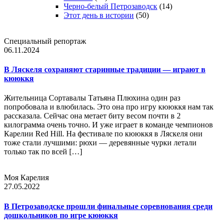
Черно-белый Петрозаводск
(14)
Этот день в истории
(50)
Специальный репортаж
06.11.2024
В Ляскеля сохраняют старинные традиции — играют в
кююккя
Жительница Сортавалы Татьяна Плюхина один раз
попробовала и влюбилась. Это она про игру кююккя нам так
рассказала. Сейчас она метает биту весом почти в 2
килограмма очень точно. И уже играет в команде чемпионов
Карелии Red Hill. На фестивале по кююккя в Ляскеля они
тоже стали лучшими: рюхи — деревянные чурки летали
только так по всей […]
Моя Карелия
27.05.2022
В Петрозаводске прошли финальные соревнования среди
дошкольников по игре кююккя