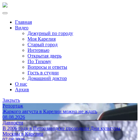
Главная
Видео
Дежурный по городу
Моя Карелия
Старый город
Интервью
Открытая дверь
По Тихому
Вопросы и ответы
Гость в студии
Домашний доктор
О нас
Архив
Закрыть
Репортаж
Жаркого августа в Карелии можно не ждать
08.08.2026
Давности
В 2006 году в Петрозаводске проходили Дни культуры
Москвы в Карелии
07.08.2026