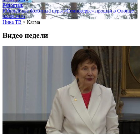
Репортаж
Юбилейные болотные игры «Семиозерье» прошли в Олонце
04.08.2026
Ника ТВ
>
Кягма
Видео недели