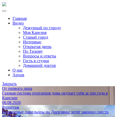
Главная
Видео
Дежурный по городу
Моя Карелия
Старый город
Интервью
Открытая дверь
По Тихому
Вопросы и ответы
Гость в студии
Домашний доктор
О нас
Архив
Закрыть
От первого лица
Газовая система отопления дома окупает себя за три года в
Карелии
06.08.2026
Репортаж
Незаконные павильоны на Древлянке хотят законно снести
05.08.2026