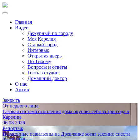
Главная
Видео
Дежурный по городу
Моя Карелия
Старый город
Интервью
Открытая дверь
По Тихому
Вопросы и ответы
Гость в студии
Домашний доктор
О нас
Архив
Закрыть
От первого лица
Газовая система отопления дома окупает себя за три года в
Карелии
06.08.2026
Репортаж
Незаконные павильоны на Древлянке хотят законно снести
05.08.2026