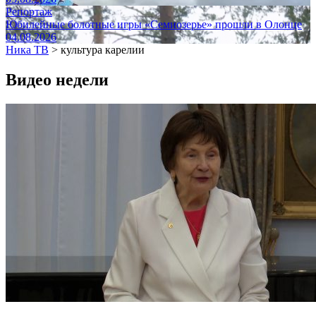
Репортаж
Юбилейные болотные игры «Семиозерье» прошли в Олонце
04.08.2026
Ника ТВ
>
культура карелии
Видео недели