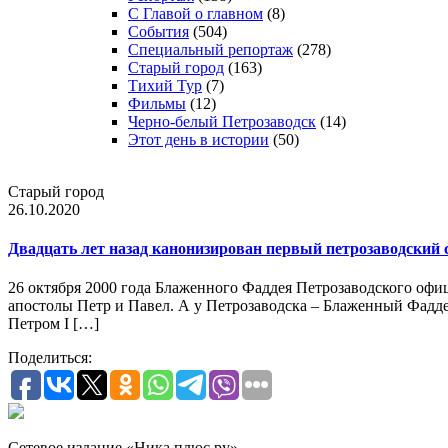
С Главой о главном
(8)
События
(504)
Специальный репортаж
(278)
Старый город
(163)
Тихий Тур
(7)
Фильмы
(12)
Черно-белый Петрозаводск
(14)
Этот день в истории
(50)
Старый город
26.10.2020
Двадцать лет назад канонизирован первый петрозаводский 
26 октября 2000 года Блаженного Фаддея Петрозаводского офи
апостолы Петр и Павел. А у Петрозаводска – Блаженный Фаддей
Петром I […]
Поделиться:
Сетевое издание «Ника плюс.ру»