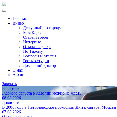
Главная
Видео
Дежурный по городу
Моя Карелия
Старый город
Интервью
Открытая дверь
По Тихому
Вопросы и ответы
Гость в студии
Домашний доктор
О нас
Архив
Закрыть
Репортаж
Жаркого августа в Карелии можно не ждать
08.08.2026
Давности
В 2006 году в Петрозаводске проходили Дни культуры Москвы
07.08.2026
От первого лица