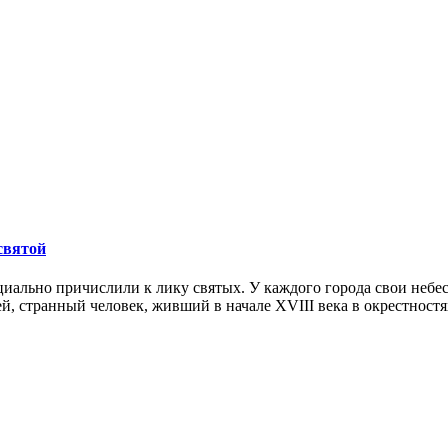
святой
циально причислили к лику святых. У каждого города свои небе
, странный человек, живший в начале XVIII века в окрестностях