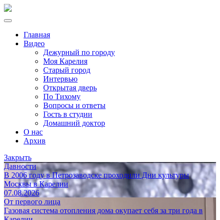
Главная
Видео
Дежурный по городу
Моя Карелия
Старый город
Интервью
Открытая дверь
По Тихому
Вопросы и ответы
Гость в студии
Домашний доктор
О нас
Архив
Закрыть
Давности
В 2006 году в Петрозаводске проходили Дни культуры
Москвы в Карелии
07.08.2026
От первого лица
Газовая система отопления дома окупает себя за три года в
Карелии