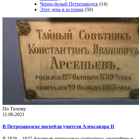
Черно-белый Петрозаводск
(14)
Этот день в истории
(50)
По Тихому
11.06.2021
В Петрозаводске погребли учителя Александра II
В 1828—1837 Арсеньев преподавал статистику, географию и