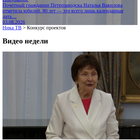
Почетный гражданин Петрозаводска Наталья Вавилова
отметила юбилей. 80 лет — это всего лишь календарная
дата…
03.08.2026
Ника ТВ
>
Конкурс проектов
Видео недели