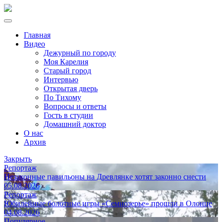
Главная
Видео
Дежурный по городу
Моя Карелия
Старый город
Интервью
Открытая дверь
По Тихому
Вопросы и ответы
Гость в студии
Домашний доктор
О нас
Архив
Закрыть
Репортаж
Незаконные павильоны на Древлянке хотят законно снести
05.08.2026
Репортаж
Юбилейные болотные игры «Семиозерье» прошли в Олонце
04.08.2026
Популярное