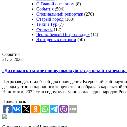
С Главой о главном
(8)
События
(504)
Специальный репортаж
(278)
Старый город
(163)
Тихий Тур
(7)
Фильмы
(12)
Черно-белый Петрозаводск
(14)
Этот день в истории
(50)
События
21.12.2022
«Да скажись ты мне нонче, пожалуйста: да какой ты земли
Петрозаводск стал базой для проведения Всероссийской научн
декады устного народного творчества и собрала в карельской 
Напомним, 2022 стал годом культурного наследия народов Рос
Поделиться:
Сетевое издание «Ника плюс.ру»