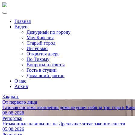
Главная
Видео
Дежурный по городу
Моя Карелия
Старый город
Интервью
Открытая дверь
По Тихому
Вопросы и ответы
Гость в студии
Домашний доктор
О нас
Архив
Закрыть
От первого лица
Газовая система отопления дома окупает себя за три года в Кар
06.08.2026
Репортаж
Незаконные павильоны на Древлянке хотят законно снести
05.08.2026
Репортаж