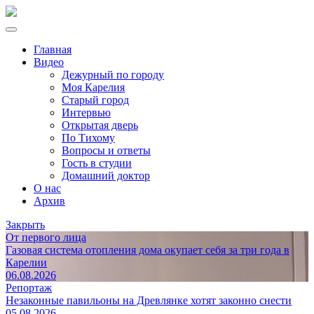
Главная
Видео
Дежурный по городу
Моя Карелия
Старый город
Интервью
Открытая дверь
По Тихому
Вопросы и ответы
Гость в студии
Домашний доктор
О нас
Архив
Закрыть
От первого лица
Газовая система отопления дома окупает себя за три года в
Карелии
06.08.2026
Репортаж
Незаконные павильоны на Древлянке хотят законно снести
05.08.2026