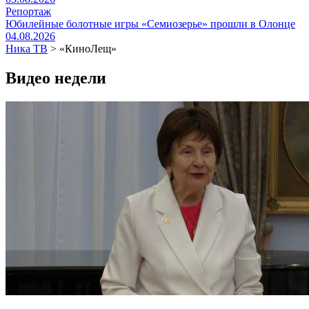
Репортаж
Юбилейные болотные игры «Семиозерье» прошли в Олонце
04.08.2026
Ника ТВ
>
«КиноЛещ»
Видео недели