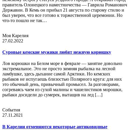
правитель Олонецкого наместничества — Гаврила Романович
Державин. В Кемь он прибыл 21 августа по старому стилю и
был уверен, что все готово к торжественной церемонии. Но
что-то пошло не так…
Моя Карелия
27.02.2022
Суровые кемские мужики любят нежную корюшку
Лов корюшки на Белом море в феврале — занятие довольно
экстремальное. Это не просто зимняя рыбалка на лесной
ламбушке, здесь дыхание самой Арктики. Но кемских
рыбаков не испугаешь близостью Полярного круга: для них
это обычный день, привычный промысел. За разговорами,
согреваясь чаем из сухой малины и чашелистиков морошки,
рыбаки досидели до сумерек, вытащив на лед […]
События
27.11.2021
В Карелии отменяются некоторые антиковидные