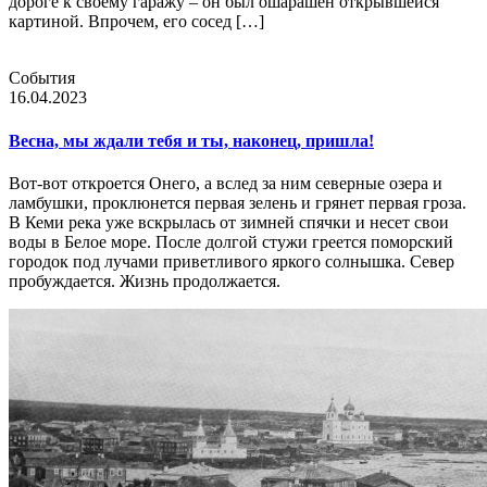
дороге к своему гаражу – он был ошарашен открывшейся
картиной. Впрочем, его сосед […]
События
16.04.2023
Весна, мы ждали тебя и ты, наконец, пришла!
Вот-вот откроется Онего, а вслед за ним северные озера и
ламбушки, проклюнется первая зелень и грянет первая гроза.
В Кеми река уже вскрылась от зимней спячки и несет свои
воды в Белое море. После долгой стужи греется поморский
городок под лучами приветливого яркого солнышка. Север
пробуждается. Жизнь продолжается.