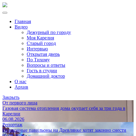
Главная
Видео
Дежурный по городу
Моя Карелия
Старый город
Интервью
Открытая дверь
По Тихому
Вопросы и ответы
Гость в студии
Домашний доктор
О нас
Архив
Закрыть
От первого лица
Газовая система отопления дома окупает себя за три года в
Карелии
06.08.2026
Репортаж
Незаконные павильоны на Древлянке хотят законно снести
05.08.2026