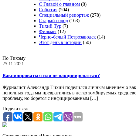
С Главой о главном
(8)
События
(504)
Специальный репортаж
(278)
Старый город
(163)
Тихий Тур
(7)
Фильмы
(12)
Черно-белый Петрозаводск
(14)
Этот день в истории
(50)
По Тихому
25.11.2021
Вакцинироваться или не вакцинироваться?
Журналист Александр Тихий поделился личным мнением о вакци
неполных года мы превратились в легко зомбируемых средневек
проблему, но борется с инфицированным […]
Поделиться:
Сетевое издание «Ника плюс.ру»