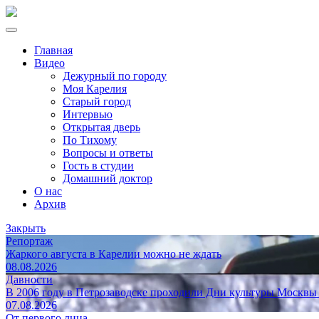
Главная
Видео
Дежурный по городу
Моя Карелия
Старый город
Интервью
Открытая дверь
По Тихому
Вопросы и ответы
Гость в студии
Домашний доктор
О нас
Архив
Закрыть
Репортаж
Жаркого августа в Карелии можно не ждать
08.08.2026
Давности
В 2006 году в Петрозаводске проходили Дни культуры Москвы
07.08.2026
От первого лица