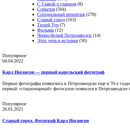
С Главой о главном
(8)
События
(504)
Специальный репортаж
(278)
Старый город
(163)
Тихий Тур
(7)
Фильмы
(12)
Черно-белый Петрозаводск
(14)
Этот день в истории
(50)
Популярное
04.04.2022
Карл Иогансон — первый карельский фотограф
Первые фотографы появились в Петрозаводске еще в 70-х годах
первый «стационарный» фотосалон появился в Петрозаводске б
Популярное
26.01.2021
Старый город. Фотограф Карл Иогансон