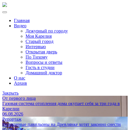
Главная
Видео
Дежурный по городу
Моя Карелия
Старый город
Интервью
Открытая дверь
По Тихому
Вопросы и ответы
Гость в студии
Домашний доктор
О нас
Архив
Закрыть
От первого лица
Газовая система отопления дома окупает себя за три года в
Карелии
06.08.2026
Репортаж
Незаконные павильоны на Древлянке хотят законно снести
05.08.2026