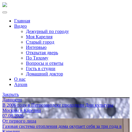
Главная
Видео
Дежурный по городу
Моя Карелия
Старый город
Интервью
Открытая дверь
По Тихому
Вопросы и ответы
Гость в студии
Домашний доктор
О нас
Архив
Закрыть
Давности
В 2006 году в Петрозаводске проходили Дни культуры
Москвы в Карелии
07.08.2026
От первого лица
Газовая система отопления дома окупает себя за три года в
Карелии