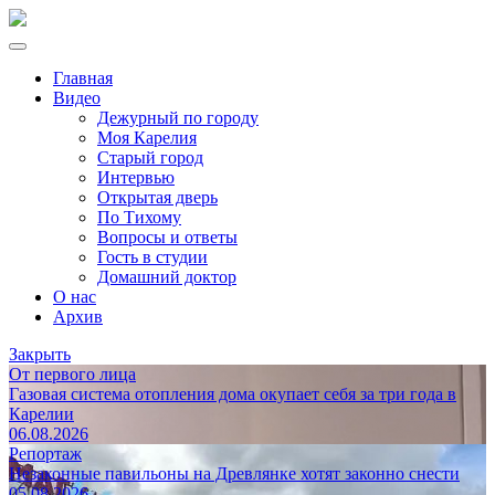
Главная
Видео
Дежурный по городу
Моя Карелия
Старый город
Интервью
Открытая дверь
По Тихому
Вопросы и ответы
Гость в студии
Домашний доктор
О нас
Архив
Закрыть
От первого лица
Газовая система отопления дома окупает себя за три года в
Карелии
06.08.2026
Репортаж
Незаконные павильоны на Древлянке хотят законно снести
05.08.2026