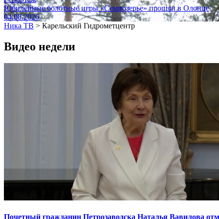
Юбилейные болотные игры «Семиозерье» прошли в Олонце
04.08.2026
Ника ТВ
>
Карельский Гидрометцентр
Видео недели
Почетный гражданин Петрозаводска Наталья Вавилова отме