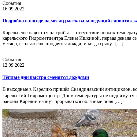
События
16.09.2022
Подробно о погоде на месяц рассказала ведущий синоптик
Карелы еще надеются на грибы — отсутствие низких температур
карельского Гидрометцентра Елены Ишкиной, первая декада сен
месяца, сколько еще продлятся дожди, и когда грянут […]
События
12.09.2022
Тёплые дни быстро сменятся дождями
В выходные в Карелию пришёл Скандинавский антициклон, кот
карельский Гидрометцентр. Днем температуры не поднимутся в
районы Карелии начнут прорываться облачные поля […]