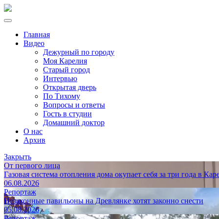
Главная
Видео
Дежурный по городу
Моя Карелия
Старый город
Интервью
Открытая дверь
По Тихому
Вопросы и ответы
Гость в студии
Домашний доктор
О нас
Архив
Закрыть
От первого лица
Газовая система отопления дома окупает себя за три года в Кар
06.08.2026
Репортаж
Незаконные павильоны на Древлянке хотят законно снести
05.08.2026
Репортаж