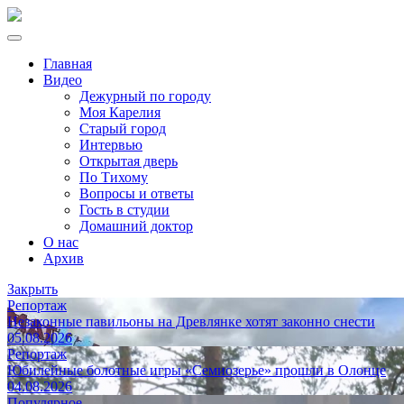
Главная
Видео
Дежурный по городу
Моя Карелия
Старый город
Интервью
Открытая дверь
По Тихому
Вопросы и ответы
Гость в студии
Домашний доктор
О нас
Архив
Закрыть
Репортаж
Незаконные павильоны на Древлянке хотят законно снести
05.08.2026
Репортаж
Юбилейные болотные игры «Семиозерье» прошли в Олонце
04.08.2026
Популярное