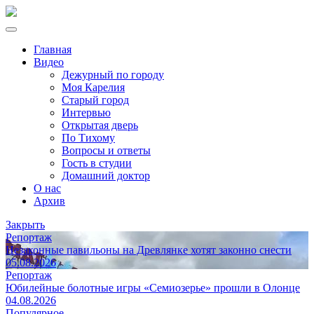
Главная
Видео
Дежурный по городу
Моя Карелия
Старый город
Интервью
Открытая дверь
По Тихому
Вопросы и ответы
Гость в студии
Домашний доктор
О нас
Архив
Закрыть
Репортаж
Незаконные павильоны на Древлянке хотят законно снести
05.08.2026
Репортаж
Юбилейные болотные игры «Семиозерье» прошли в Олонце
04.08.2026
Популярное