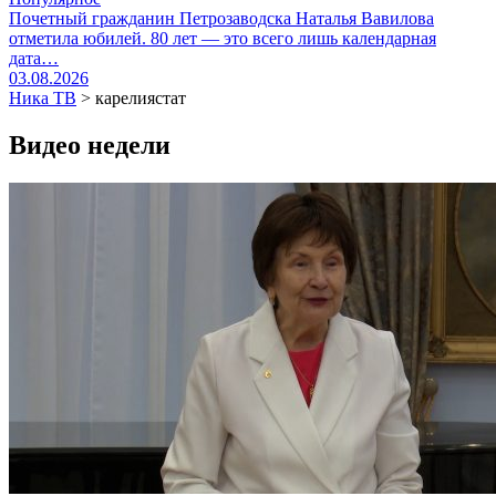
Почетный гражданин Петрозаводска Наталья Вавилова
отметила юбилей. 80 лет — это всего лишь календарная
дата…
03.08.2026
Ника ТВ
>
карелиястат
Видео недели