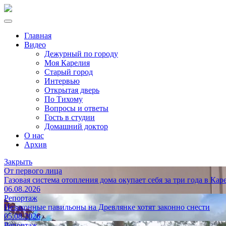
Главная
Видео
Дежурный по городу
Моя Карелия
Старый город
Интервью
Открытая дверь
По Тихому
Вопросы и ответы
Гость в студии
Домашний доктор
О нас
Архив
Закрыть
От первого лица
Газовая система отопления дома окупает себя за три года в Кар
06.08.2026
Репортаж
Незаконные павильоны на Древлянке хотят законно снести
05.08.2026
Репортаж