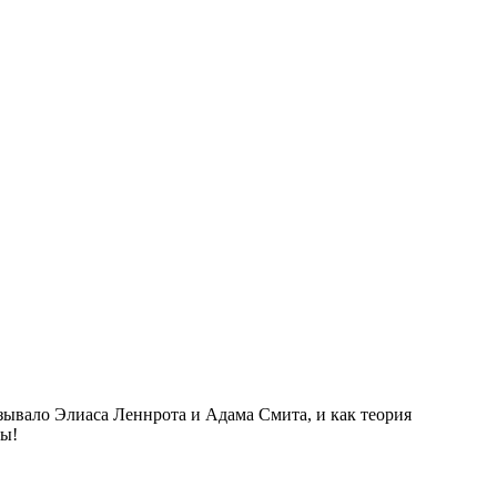
зывало Элиаса Леннрота и Адама Смита, и как теория
вы!