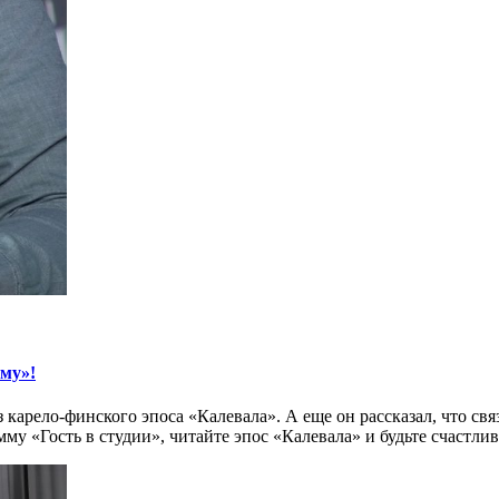
ему»!
арело-финского эпоса «Калевала». А еще он рассказал, что свя
му «Гость в студии», читайте эпос «Калевала» и будьте счастли