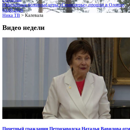
Юбилейные болотные игры «Семиозерье» прошли в Олонце
04.08.2026
Ника ТВ
>
Калевала
Видео недели
Почетный гражданин Петрозаводска Наталья Вавилова отме