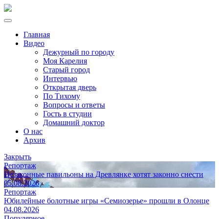
Главная
Видео
Дежурный по городу
Моя Карелия
Старый город
Интервью
Открытая дверь
По Тихому
Вопросы и ответы
Гость в студии
Домашний доктор
О нас
Архив
Закрыть
Репортаж
Незаконные павильоны на Древлянке хотят законно снести
05.08.2026
Репортаж
Юбилейные болотные игры «Семиозерье» прошли в Олонце
04.08.2026
Популярное