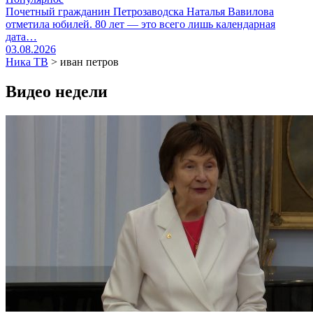
Почетный гражданин Петрозаводска Наталья Вавилова
отметила юбилей. 80 лет — это всего лишь календарная
дата…
03.08.2026
Ника ТВ
>
иван петров
Видео недели