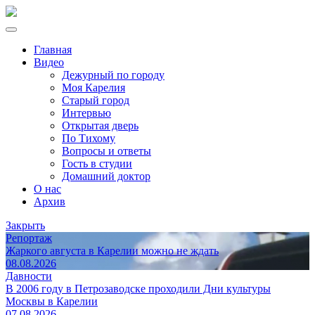
Главная
Видео
Дежурный по городу
Моя Карелия
Старый город
Интервью
Открытая дверь
По Тихому
Вопросы и ответы
Гость в студии
Домашний доктор
О нас
Архив
Закрыть
Репортаж
Жаркого августа в Карелии можно не ждать
08.08.2026
Давности
В 2006 году в Петрозаводске проходили Дни культуры
Москвы в Карелии
07.08.2026