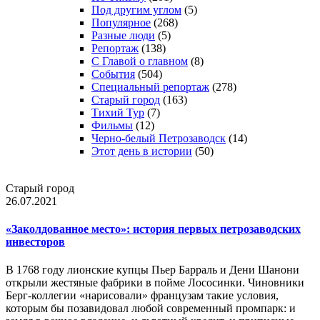
Под другим углом
(5)
Популярное
(268)
Разные люди
(5)
Репортаж
(138)
С Главой о главном
(8)
События
(504)
Специальный репортаж
(278)
Старый город
(163)
Тихий Тур
(7)
Фильмы
(12)
Черно-белый Петрозаводск
(14)
Этот день в истории
(50)
Старый город
26.07.2021
«Заколдованное место»: история первых петрозаводских
инвесторов
В 1768 году лионские купцы Пьер Барраль и Дени Шанони
открыли жестяные фабрики в пойме Лососинки. Чиновники
Берг-коллегии «нарисовали» французам такие условия,
которым бы позавидовал любой современный промпарк: и