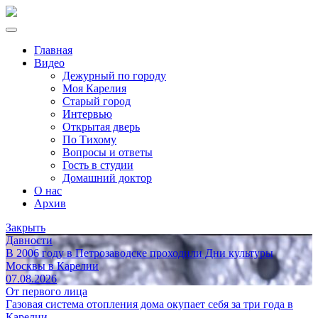
Главная
Видео
Дежурный по городу
Моя Карелия
Старый город
Интервью
Открытая дверь
По Тихому
Вопросы и ответы
Гость в студии
Домашний доктор
О нас
Архив
Закрыть
Давности
В 2006 году в Петрозаводске проходили Дни культуры
Москвы в Карелии
07.08.2026
От первого лица
Газовая система отопления дома окупает себя за три года в
Карелии