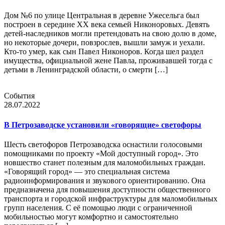
Дом №6 по улице Центральная в деревне Ужесельга был
построен в середине XX века семьей Никоноровых. Девять
детей-наследников могли претендовать на свою долю в доме,
но некоторые дочери, повзрослев, вышли замуж и уехали.
Кто-то умер, как сын Павел Никоноров. Когда шел раздел
имущества, официальной жене Павла, проживавшей тогда с
детьми в Ленинградской области, о смерти […]
События
28.07.2022
В Петрозаводске установили «говорящие» светофоры
Шесть светофоров Петрозаводска оснастили голосовыми
помощниками по проекту «Мой доступный город». Это
новшество станет полезным для маломобильных граждан.
«Говорящий город» — это специальная система
радиоинформирования и звукового ориентированию. Она
предназначена для повышения доступности общественного
транспорта и городской инфраструктуры для маломобильных
групп населения. С её помощью люди с ограниченной
мобильностью могут комфортно и самостоятельно