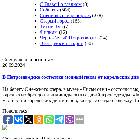
С Главой о главном
(8)
События
(504)
Специальный репортаж
(278)
Старый город
(163)
Тихий Тур
(7)
Фильмы
(12)
Черно-белый Петрозаводск
(14)
Этот день в истории
(50)
Специальный репортаж
20.09.2024
В Петрозаводске состоялся модный показ от карельских ди
На берегу Онежского озера, в музее «Лисьи огни» состоялся 
карельских брендов и индивидуальных дизайнеров одежды. «In
мастерство карельских дизайнеров, которые создают одежду. Т
Поделиться:
Сетевое издание «Ника плюс.ру»