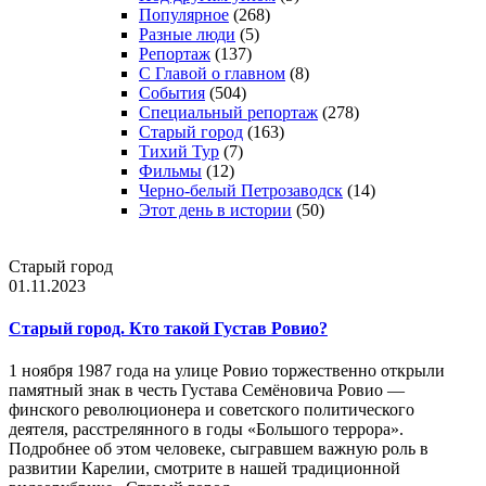
Популярное
(268)
Разные люди
(5)
Репортаж
(137)
С Главой о главном
(8)
События
(504)
Специальный репортаж
(278)
Старый город
(163)
Тихий Тур
(7)
Фильмы
(12)
Черно-белый Петрозаводск
(14)
Этот день в истории
(50)
Старый город
01.11.2023
Старый город. Кто такой Густав Ровио?
1 ноября 1987 года на улице Ровио торжественно открыли
памятный знак в честь Густава Семёновича Ровио —
финского революционера и советского политического
деятеля, расстрелянного в годы «Большого террора».
Подробнее об этом человеке, сыгравшем важную роль в
развитии Карелии, смотрите в нашей традиционной