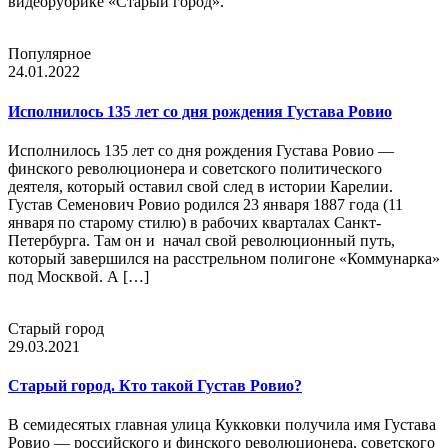
видеорубрике «Старый город».
Популярное
24.01.2022
Исполнилось 135 лет со дня рождения Густава Ровио
Исполнилось 135 лет со дня рождения Густава Ровио —
финского революционера и советского политического
деятеля, который оставил свой след в истории Карелии.
Густав Семенович Ровио родился 23 января 1887 года (11
января по старому стилю) в рабочих кварталах Санкт-
Петербурга. Там он и начал свой революционный путь,
который завершился на расстрельном полигоне «Коммунарка»
под Москвой. А […]
Старый город
29.03.2021
Старый город. Кто такой Густав Ровио?
В семидесятых главная улица Кукковки получила имя Густава
Ровио — российского и финского революционера, советского