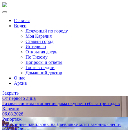
Главная
Видео
Дежурный по городу
Моя Карелия
Старый город
Интервью
Открытая дверь
По Тихому
Вопросы и ответы
Гость в студии
Домашний доктор
О нас
Архив
Закрыть
От первого лица
Газовая система отопления дома окупает себя за три года в
Карелии
06.08.2026
Репортаж
Незаконные павильоны на Древлянке хотят законно снести
05.08.2026