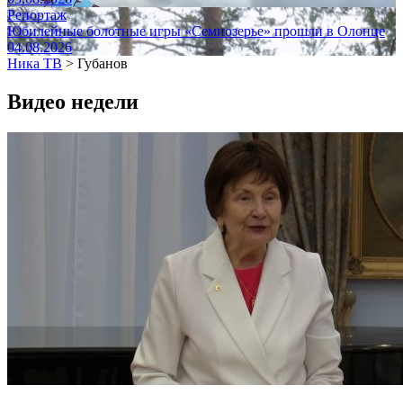
Репортаж
Юбилейные болотные игры «Семиозерье» прошли в Олонце
04.08.2026
Ника ТВ
>
Губанов
Видео недели