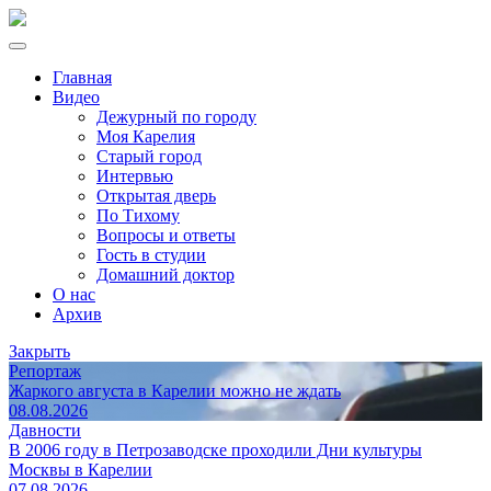
Главная
Видео
Дежурный по городу
Моя Карелия
Старый город
Интервью
Открытая дверь
По Тихому
Вопросы и ответы
Гость в студии
Домашний доктор
О нас
Архив
Закрыть
Репортаж
Жаркого августа в Карелии можно не ждать
08.08.2026
Давности
В 2006 году в Петрозаводске проходили Дни культуры
Москвы в Карелии
07.08.2026