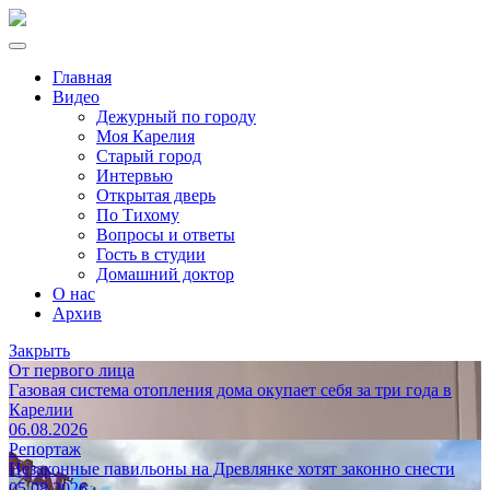
Главная
Видео
Дежурный по городу
Моя Карелия
Старый город
Интервью
Открытая дверь
По Тихому
Вопросы и ответы
Гость в студии
Домашний доктор
О нас
Архив
Закрыть
От первого лица
Газовая система отопления дома окупает себя за три года в
Карелии
06.08.2026
Репортаж
Незаконные павильоны на Древлянке хотят законно снести
05.08.2026