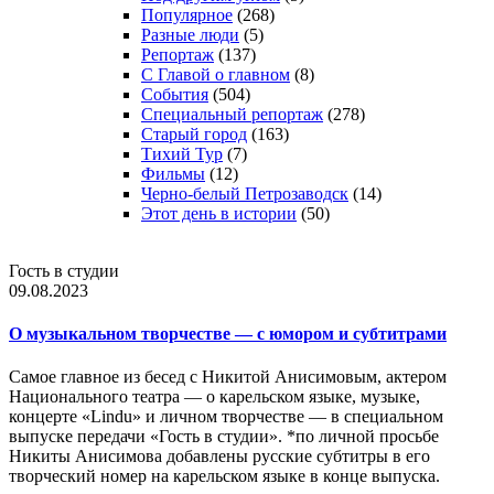
Популярное
(268)
Разные люди
(5)
Репортаж
(137)
С Главой о главном
(8)
События
(504)
Специальный репортаж
(278)
Старый город
(163)
Тихий Тур
(7)
Фильмы
(12)
Черно-белый Петрозаводск
(14)
Этот день в истории
(50)
Гость в студии
09.08.2023
О музыкальном творчестве — с юмором и субтитрами
Самое главное из бесед с Никитой Анисимовым, актером
Национального театра — о карельском языке, музыке,
концерте «Lindu» и личном творчестве — в специальном
выпуске передачи «Гость в студии». *по личной просьбе
Никиты Анисимова добавлены русские субтитры в его
творческий номер на карельском языке в конце выпуска.