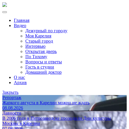
Главная
Видео
Дежурный по городу
Моя Карелия
Старый город
Интервью
Открытая дверь
По Тихому
Вопросы и ответы
Гость в студии
Домашний доктор
О нас
Архив
Закрыть
Репортаж
Жаркого августа в Карелии можно не ждать
08.08.2026
Давности
В 2006 году в Петрозаводске проходили Дни культуры
Москвы в Карелии
07.08.2026