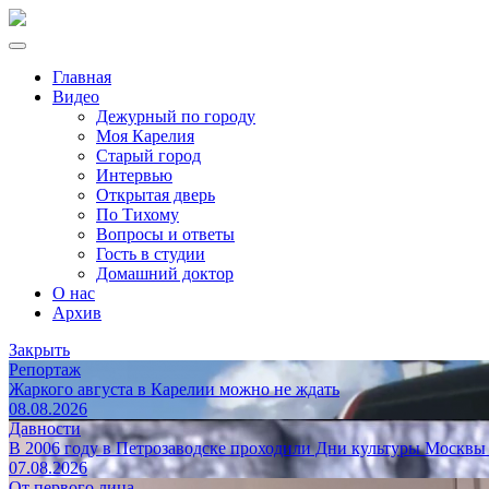
Главная
Видео
Дежурный по городу
Моя Карелия
Старый город
Интервью
Открытая дверь
По Тихому
Вопросы и ответы
Гость в студии
Домашний доктор
О нас
Архив
Закрыть
Репортаж
Жаркого августа в Карелии можно не ждать
08.08.2026
Давности
В 2006 году в Петрозаводске проходили Дни культуры Москвы
07.08.2026
От первого лица