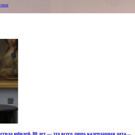
елии
тила юбилей. 80 лет — это всего лишь календарная дата…