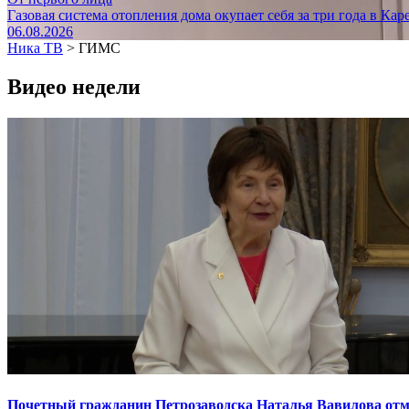
Газовая система отопления дома окупает себя за три года в Кар
06.08.2026
Ника ТВ
>
ГИМС
Видео недели
Почетный гражданин Петрозаводска Наталья Вавилова отме