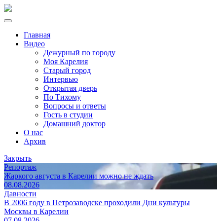
Главная
Видео
Дежурный по городу
Моя Карелия
Старый город
Интервью
Открытая дверь
По Тихому
Вопросы и ответы
Гость в студии
Домашний доктор
О нас
Архив
Закрыть
Репортаж
Жаркого августа в Карелии можно не ждать
08.08.2026
Давности
В 2006 году в Петрозаводске проходили Дни культуры
Москвы в Карелии
07.08.2026