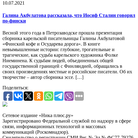
10.07.2021
Галина Акбулатова рассказала, что Иосиф Сталин говорил
по-фински
Весной этого года в Петрозаводске прошла презентация
сборника карельской писательницы Галины Акбулатовой
«Финский кофе и Осударева дорога». В книге
невымышленные истории: глубокие, трогательные и
трагические, как судьба карельского художника Фолке
Ниеминена. К судьбам людей, объединенных общей
государственной границей с Финляндией, обращались в
своих произведениях местные и российские писатели. Об их
творчестве – автор сборника эссе. […]
Поделиться:
Сетевое издание «Ника плюс.ру»
Зарегистрировано Федеральной службой по надзору в сфере
связи, информационных технологий и массовых
коммуникаций (Роскомнадзор).
Свидетельство о регистрации СМИ Рег. № Эл № ФС77-79276