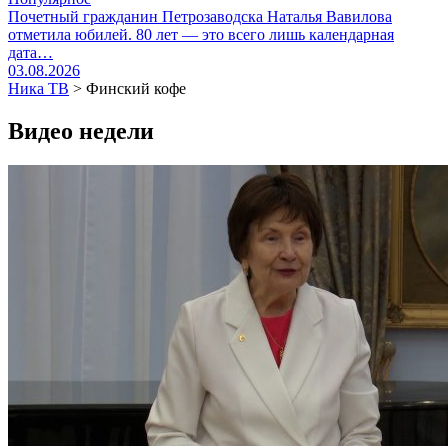
Почетный гражданин Петрозаводска Наталья Вавилова
отметила юбилей. 80 лет — это всего лишь календарная
дата…
03.08.2026
Ника ТВ
>
Финский кофе
Видео недели