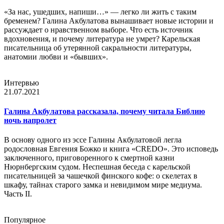
«За нас, ушедших, напиши…» — легко ли жить с таким
бременем? Галина Акбулатова вынашивает новые истории и
рассуждает о нравственном выборе. Что есть источник
вдохновения, и почему литература не умрет? Карельская
писательница об утерянной сакральности литературы,
анатомии любви и «бывших».
Интервью
21.07.2021
Галина Акбулатова рассказала, почему читала Библию
ночь напролет
В основу одного из эссе Галины Акбулатовой легла
родословная Евгения Божко и книга «CREDO». Это исповедь
заключенного, приговоренного к смертной казни
Нюрнбергским судом. Неспешная беседа с карельской
писательницей за чашечкой финского кофе: о скелетах в
шкафу, тайнах старого замка и невидимом мире медиума.
Часть II.
Популярное