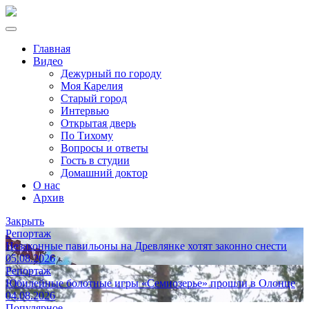
Главная
Видео
Дежурный по городу
Моя Карелия
Старый город
Интервью
Открытая дверь
По Тихому
Вопросы и ответы
Гость в студии
Домашний доктор
О нас
Архив
Закрыть
Репортаж
Незаконные павильоны на Древлянке хотят законно снести
05.08.2026
Репортаж
Юбилейные болотные игры «Семиозерье» прошли в Олонце
04.08.2026
Популярное