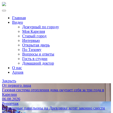
Главная
Видео
Дежурный по городу
Моя Карелия
Старый город
Интервью
Открытая дверь
По Тихому
Вопросы и ответы
Гость в студии
Домашний доктор
О нас
Архив
Закрыть
От первого лица
Газовая система отопления дома окупает себя за три года в
Карелии
06.08.2026
Репортаж
Незаконные павильоны на Древлянке хотят законно снести
05.08.2026