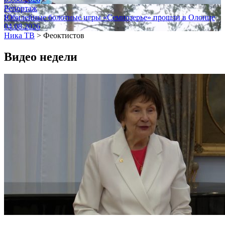
Репортаж
Юбилейные болотные игры «Семиозерье» прошли в Олонце
04.08.2026
Ника ТВ
>
Феоктистов
Видео недели