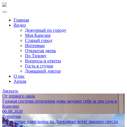
Главная
Видео
Дежурный по городу
Моя Карелия
Старый город
Интервью
Открытая дверь
По Тихому
Вопросы и ответы
Гость в студии
Домашний доктор
О нас
Архив
Закрыть
От первого лица
Газовая система отопления дома окупает себя за три года в
Карелии
06.08.2026
Репортаж
Незаконные павильоны на Древлянке хотят законно снести
05.08.2026