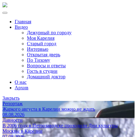
Главная
Видео
Дежурный по городу
Моя Карелия
Старый город
Интервью
Открытая дверь
По Тихому
Вопросы и ответы
Гость в студии
Домашний доктор
О нас
Архив
Закрыть
Репортаж
Жаркого августа в Карелии можно не ждать
08.08.2026
Давности
В 2006 году в Петрозаводске проходили Дни культуры
Москвы в Карелии
07.08.2026